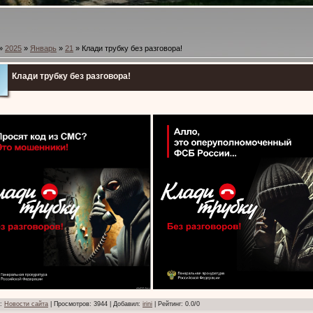
»
2025
»
Январь
»
21
» Клади трубку без разговора!
Клади трубку без разговора!
:
Новости сайта
|
Просмотров
:
3944
|
Добавил
:
irini
|
Рейтинг
:
0.0
/
0